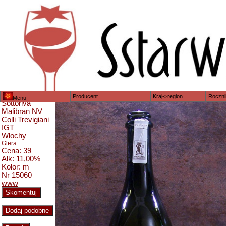
Producent
Kraj->region
Roczni
Menu
Sottoriva
Malibran NV
Colli Trevigiani
IGT
Włochy
Glera
Cena: 39
Alk: 11,00%
Kolor: m
Nr 15060
www