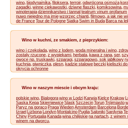
wino,
biodynamika,
filoksera,
terroir,
odwrócona osmoza
kora
zagadki,
winne ciekawostki,
dziwne flaszki,
komiksowina,
ma
winoterapia
dziennikarstwo i tannat
teatrum vinum profanum
nuwo niejedno ma imię
wzorzec chianti,
filmowo, a jak nie wi
de France
Tour de Pologne
Siatka
Swim in Buda
Barca na le
Wino w kuchni, ze smakiem, z pieprzykiem:
wino i czekolada,
wino z lodem,
woda mineralna i wino,
zdro
zostaly rzucone,
z wypiekami,
herbata,
kawa z rana,
ser,
sz
owoce np. truskawki,
szparagi,
szparagowo,
sok jabłkowy
r
kuchnia,
piwniczka,
plesn,
kadzie stalowe
beczki
kieliszki do
okrycia ochronne
Wino w naszym miescie i obcym kraju:
polskie wino,
Bialogora
wino w Lodzi
Karwia
Kielce
Krakow
L
Saska Kępa
Skierniewice
Slask
Szczecin
Torun
Trójmiasto
w
Paryz na goraco
Praga
Wieden
Amsterdam
Barcelona
Bord
Izrael
Lizbona
Londyn
Montalcino
Puglia
Saloniki
Sardynia
Te
Chiny
Portugalia
Kanada
wina chilijskie
na nartach,
z winem 
winem na dworcu,