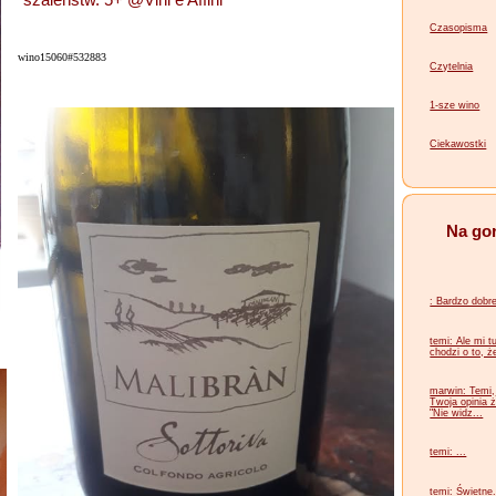
Czasopisma
wino15060#532883
Czytelnia
1-sze wino
Ciekawostki
Na go
: Bardzo dobre
temi: Ale mi t
chodzi o to, ż
marwin: Temi,
Twoja opinia ż
"Nie widz...
temi: ...
temi: Świetne