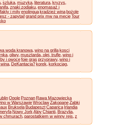
,
sztuka,
muzyka,
literatura,
kryzys,
nifa,
znaki zodiaku,
enomasaż i
fakty i mity
enolingua
kradzież wina
bożole
esz - zapytaj!
grand prix mw na mecie
Tour
kko
wa woda kranowa,
wino na grilla
kosci
ynka,
oliwy,
musztarda,
olej,
trufle,
wino i
yby i owoce
foie gras
przyprawy,
wino i
 wina,
DeKantacja?
korek,
korkociag,
ublin
Opole
Poznan
Rawa Mazowiecka
ino w Warszawie
Wroclaw
Zakopane
Zabki
eaux
Bruksela
Budapeszt
Caparica
Irlandia
neryfa
Nowy Jork
Alpy
Chianti,
Brazylia,
w chmurach,
parostatkiem w winny rejs,
z