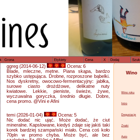
k
Grona
Etykiety
Cena
X
Dodaj
Szuk
ggreg (2014-06-12)
Ocena: 6
Blade, mleczne, mętne. Piana skąpa, bardzo
Wino
szybko ustępująca. Drobne, rozproszone bąbelki.
Nos dyskretny, owocowo-fermentacyjny: jabłka,
surowe ciasto drożdżowe, delikatne nuty
kwiatowe. Lekkie, pieniste, świeże, żywe,
Wino roku
wyczuwalna goryczka, średnio długie. Dobre,
cena promo. @Vini e Afini
Intro
temi (2026-01-04)
Ocena: 5
Degustacje
Nic dodać nic ująć. Może dodać, że ciut
mineralne. Kapslowane, kiedyś zdaje się jakiś taki
Znaki
korek bardziej szampański miało. Cena coś koło
70pln w promo chyba. Może być, ale bez
Auto
szaleństw. 5+ @Vini e Affini