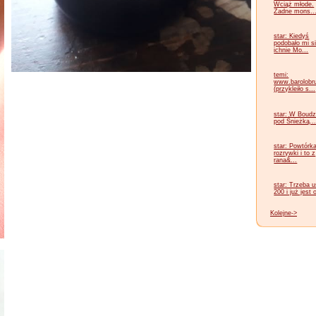
Wciąż młode.
Żadne mons..
star: Kiedyś
podobało mi s
ichnie Mo...
temi:
www.barolobru
(przykleiło s...
star: W Boudz
pod Śnieżką...
star: Powtórk
rozrywki i to z
rana&...
star: Trzeba 
200 i już jest 
Kolejne->