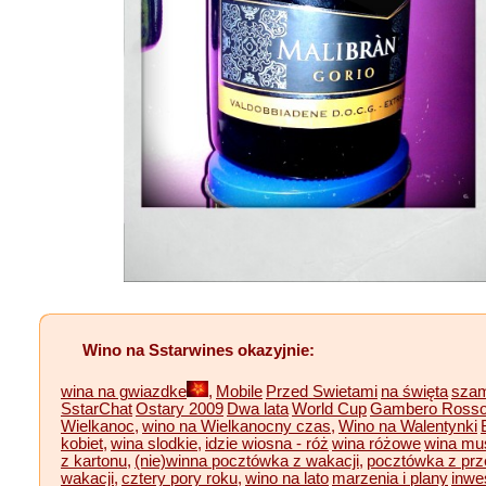
Wino na Sstarwines okazyjnie:
wina na gwiazdke
,
Mobile
Przed Swietami
na święta
szam
SstarChat
Ostary 2009
Dwa lata
World Cup
Gambero Rosso
Wielkanoc,
wino na Wielkanocny czas,
Wino na Walentynki
kobiet,
wina slodkie,
idzie wiosna - róż
wina różowe
wina mu
z kartonu,
(nie)winna pocztówka z wakacji,
pocztówka z prze
wakacji,
cztery pory roku,
wino na lato
marzenia i plany
inwe