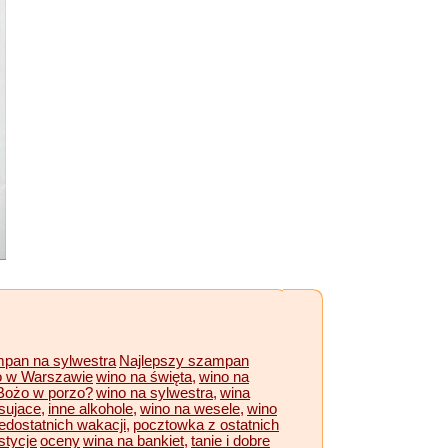
pan na sylwestra
Najlepszy szampan
 w Warszawie
wino na święta,
wino na
Bożo w porzo?
wino na sylwestra,
wina
sujace,
inne alkohole,
wino na wesele,
wino
dostatnich wakacji,
pocztowka z ostatnich
stycje
oceny
wina na bankiet,
tanie i dobre