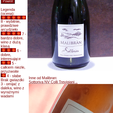
Legenda
(ocena):
8 - wybitnie,
prawdziwe
arcydzieło
7 -
bardzo dobre,
wino z dużą
klasą
6 -
dobre,
interesujące
5 -
całkiem niezłe,
przyzwoite
4 - słabe
Inne od Malibran:
Brak gwiazdki
Sottoriva NV Colli Trevigiani ..
3 - omijać z
daleka, wino z
wyraźnymi
wadami